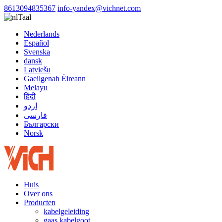
8613094835367
info-yandex@vichnet.com
Taal
Nederlands
Español
Svenska
dansk
Latviešu
Gaeilgenah Éireann
Melayu
हिंदी
اردو
فارسی
Български
Norsk
Huis
Over ons
Producten
kabelgeleiding
gaas kabelgoot